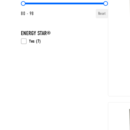
AFUE Value
80 - 98
Reset
ENERGY STAR®
ENERGY STAR®
Yes
(7)