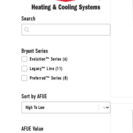
Search
Search
Search
Bryant Series
Bryant Series
Evolution™ Series
(6)
Legacy™ Line
(11)
Preferred™ Series
(8)
Sort by AFUE
Sort by AFUE
Sort by AFUE
AFUE Value